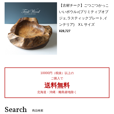
【古材チーク】ごつごつかっこ
いいボウル♪(プリミティブオブ
ジェ,ラスティックプレート,イ
ンテリア) XＬサイズ
¥28,727
10000円（税抜）以上の
ご購入で
送料無料
北海道・沖縄・離島僻地除く
Search
商品検索