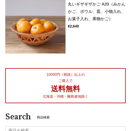
丸いギザギザかご A39（みかん
かご、ボウル、皿、小物入れ、
お菓子入れ、果物かご）
¥2,640
10000円（税抜）以上の
ご購入で
送料無料
北海道・沖縄・離島僻地除く
Search
商品検索