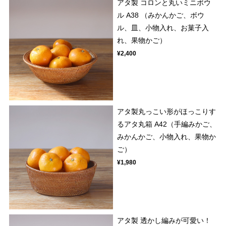
アタ製 コロンと丸いミニボウ
ル A38 （みかんかご、ボウ
ル、皿、小物入れ、お菓子入
れ、果物かご）
¥2,400
アタ製丸っこい形がほっこりす
るアタ丸箱 A42（手編みかご、
みかんかご、小物入れ、果物か
ご）
¥1,980
アタ製 透かし編みが可愛い！